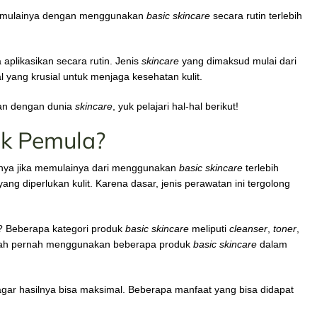
memulainya dengan menggunakan
basic skincare
secara rutin terlebih
aplikasikan secara rutin. Jenis
skincare
yang dimaksud mulai dari
l yang krusial untuk menjaga kesehatan kulit.
an dengan dunia
skincare
, yuk pelajari hal-hal berikut!
uk Pemula?
knya jika memulainya dari menggunakan
basic skincare
terlebih
g diperlukan kulit. Karena dasar, jenis perawatan ini tergolong
? Beberapa kategori produk
basic skincare
meliputi
cleanser
,
toner
,
dah pernah menggunakan beberapa produk
basic skincare
dalam
gar hasilnya bisa maksimal. Beberapa manfaat yang bisa didapat