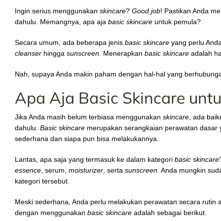
Ingin serius menggunakan
skincare
?
Good job
! Pastikan Anda 
dahulu. Memangnya, apa aja
basic skincare
untuk pemula?
Secara umum, ada beberapa jenis
basic skincare
yang perlu Anda 
cleanser
hingga
sunscreen
. Menerapkan
basic skincare
adalah ha
Nah, supaya Anda makin paham dengan hal-hal yang berhubung
Apa Aja Basic Skincare unt
Jika Anda masih belum terbiasa menggunakan
skincare
, ada bai
dahulu.
Basic skincare
merupakan serangkaian perawatan dasar yan
sederhana dan siapa pun bisa melakukannya.
Lantas, apa saja yang termasuk ke dalam kategori
basic skincare
essence
, serum,
moisturizer
, serta
sunscreen
. Anda mungkin su
kategori tersebut.
Meski sederhana, Anda perlu melakukan perawatan secara rutin a
dengan menggunakan
basic skincare
adalah sebagai berikut.