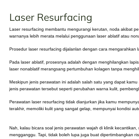
Laser Resurfacing
Laser resurfacing membantu mengurangi kerutan, noda akibat p
warnanya lebih merata melalui penggunaan laser ablatif atau nona
Prosedur laser resurfacing dijalanlan dengan cara mengarahkan l
Pada laser ablatif, prosesnya adalah dengan menghilangkan lapi
laser nonablatif merangsang pertumbuhan kolagen tanpa menghila
Meskipun jenis perawatan ini adalah salah satu yang dapat kamu 
jenis perawatan tersebut seperti perubahan warna kulit, pembengk
Perawatan laser resurfacing tidak dianjurkan jika kamu mempunyai
terakhir, memoliki kulit yang sangat gelap, mempunyai kondisi aut
Nah, kalau bicara soal jenis perawatan wajah di klinik kecanti
mengganggu. Tapi, tidak boleh lupa juga buat dipertimbangkan r