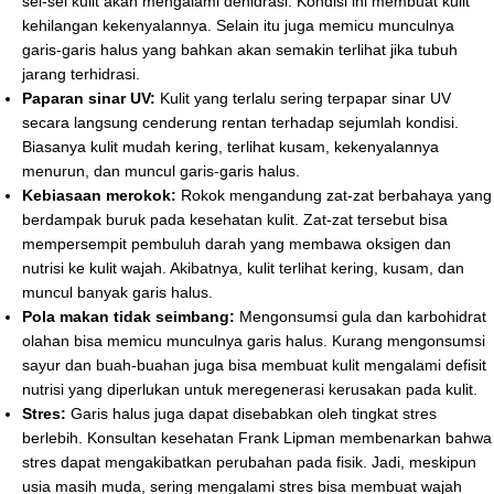
sel-sel kulit akan mengalami dehidrasi. Kondisi ini membuat kulit
kehilangan kekenyalannya. Selain itu juga memicu munculnya
garis-garis halus yang bahkan akan semakin terlihat jika tubuh
jarang terhidrasi.
Paparan sinar UV:
Kulit yang terlalu sering terpapar sinar UV
secara langsung cenderung rentan terhadap sejumlah kondisi.
Biasanya kulit mudah kering, terlihat kusam, kekenyalannya
menurun, dan muncul garis-garis halus.
Kebiasaan merokok:
Rokok mengandung zat-zat berbahaya yang
berdampak buruk pada kesehatan kulit. Zat-zat tersebut bisa
mempersempit pembuluh darah yang membawa oksigen dan
nutrisi ke kulit wajah. Akibatnya, kulit terlihat kering, kusam, dan
muncul banyak garis halus.
Pola makan tidak seimbang:
Mengonsumsi gula dan karbohidrat
olahan bisa memicu munculnya garis halus. Kurang mengonsumsi
sayur dan buah-buahan juga bisa membuat kulit mengalami defisit
nutrisi yang diperlukan untuk meregenerasi kerusakan pada kulit.
Stres:
Garis halus juga dapat disebabkan oleh tingkat stres
berlebih. Konsultan kesehatan Frank Lipman membenarkan bahwa
stres dapat mengakibatkan perubahan pada fisik. Jadi, meskipun
usia masih muda, sering mengalami stres bisa membuat wajah